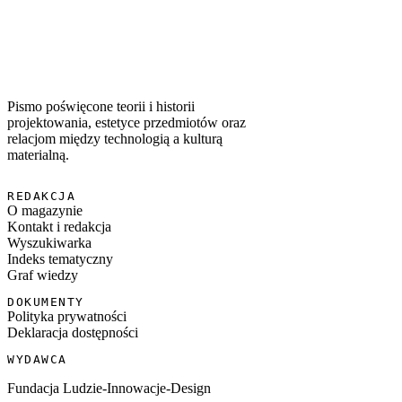
WSPÓŁWYSTĘPUJĄCE TAGI
#
design
#
hacker news
#
AI
#
UX
Pismo poświęcone teorii i historii
projektowania, estetyce przedmiotów oraz
relacjom między technologią a kulturą
materialną.
REDAKCJA
O magazynie
Kontakt i redakcja
Wyszukiwarka
Indeks tematyczny
Graf wiedzy
DOKUMENTY
Polityka prywatności
Deklaracja dostępności
WYDAWCA
Fundacja Ludzie-Innowacje-Design