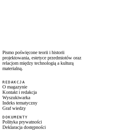
WSPÓŁWYSTĘPUJĄCE TAGI
#
ces 2026
#
dostępność
#
e-rowery
#
pojazdy elektryczne
#
universal
design
#
accessibility
Pismo poświęcone teorii i historii
projektowania, estetyce przedmiotów oraz
relacjom między technologią a kulturą
materialną.
REDAKCJA
O magazynie
Kontakt i redakcja
Wyszukiwarka
Indeks tematyczny
Graf wiedzy
DOKUMENTY
Polityka prywatności
Deklaracja dostępności