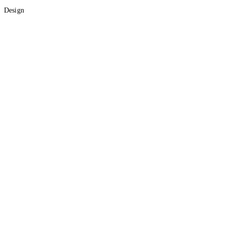
Design
Graf Lab
Kalendarium
Shader Lab
Dark
Accessibility
d-spot
/
tagi
/
migracja
#
migracja
1
artykuł