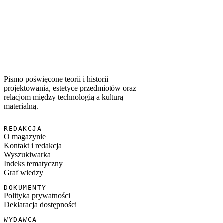
WSPÓŁWYSTĘPUJĄCE TAGI
#
diaspora
#
pamięć
#
tożsamość
#
postkolonializm
Pismo poświęcone teorii i historii
projektowania, estetyce przedmiotów oraz
relacjom między technologią a kulturą
materialną.
REDAKCJA
O magazynie
Kontakt i redakcja
Wyszukiwarka
Indeks tematyczny
Graf wiedzy
DOKUMENTY
Polityka prywatności
Deklaracja dostępności
WYDAWCA