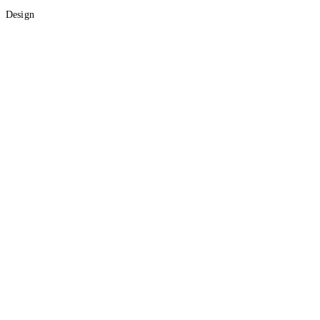
Design
Graf Lab
Kalendarium
Shader Lab
Dark
Accessibility
d-spot
/
tagi
/
iwp
#
iwp
1
artykuł