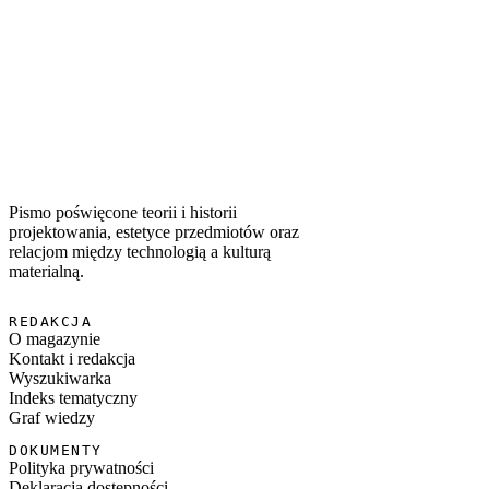
WSPÓŁWYSTĘPUJĄCE TAGI
#
young design
#
polski design
#
uważność
#
projektowanie społeczne
Pismo poświęcone teorii i historii
projektowania, estetyce przedmiotów oraz
relacjom między technologią a kulturą
materialną.
REDAKCJA
O magazynie
Kontakt i redakcja
Wyszukiwarka
Indeks tematyczny
Graf wiedzy
DOKUMENTY
Polityka prywatności
Deklaracja dostępności