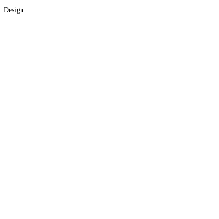
Design
Graf Lab
Kalendarium
Shader Lab
Dark
Accessibility
d-spot
/
tagi
/
craft
#
craft
1
artykuł