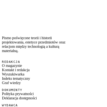
WSPÓŁWYSTĘPUJĄCE TAGI
#
rękodzieło
#
AI
#
autentyczność
#
materialność
Pismo poświęcone teorii i historii
projektowania, estetyce przedmiotów oraz
relacjom między technologią a kulturą
materialną.
REDAKCJA
O magazynie
Kontakt i redakcja
Wyszukiwarka
Indeks tematyczny
Graf wiedzy
DOKUMENTY
Polityka prywatności
Deklaracja dostępności
WYDAWCA