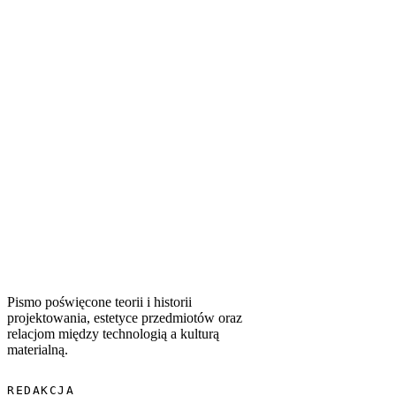
WSPÓŁWYSTĘPUJĄCE TAGI
#
marathon
#
gungiery
#
sci-fi
#
gry
#
design
Pismo poświęcone teorii i historii
projektowania, estetyce przedmiotów oraz
relacjom między technologią a kulturą
materialną.
REDAKCJA