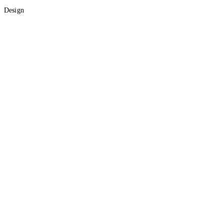
Design
Graf Lab
Kalendarium
Shader Lab
Dark
Accessibility
d-spot
/
tagi
/
bungie
#
bungie
2
artykuły